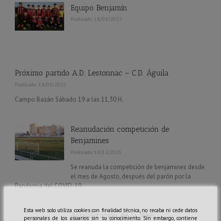
Equipo Benjamín
Publicado: 18/03/2022
Próximo partido A.D. Lestonnac – C.D. Águila
Publicado: 18/03/2022
Campo Bazán Sábado 19 a las 11,30 H.
Reanudación competición de
Benjamines
Publicado: 10/12/2021
Se reanuda la competición de benjamines desde
el mes de Agosto, después del parón por la
Pandemia del COVID-19.
Esta web solo utiliza cookies con finalidad técnica, no recaba ni cede datos
Actualización de la Web
personales de los usuarios sin su conocimiento. Sin embargo, contiene