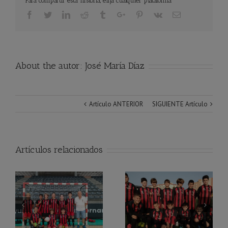
Para compartir esta historia, elija cualquier plataforma
Facebook
Twitter
Linkedin
Reddit
Tumblr
Google+
Pinterest
Vk
Email
About the autor:
José María Díaz
Artículo ANTERIOR
SIGUIENTE Artículo
Artículos relacionados
Reanudación
Equipo Benjamín
competición de
Benjamines