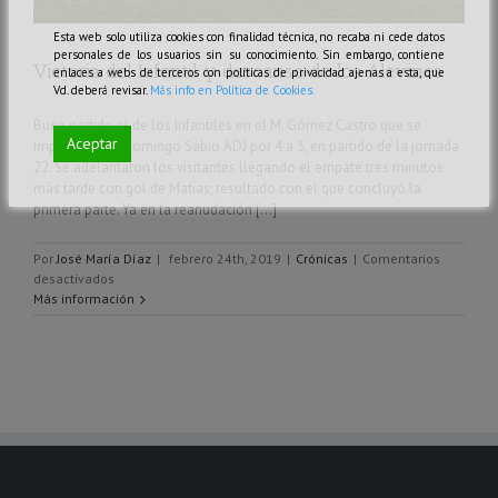
Esta web solo utiliza cookies con finalidad técnica, no recaba ni cede datos
personales de los usuarios sin su conocimiento. Sin embargo, contiene
Victoria del Infantil y descanso de los Alevines
enlaces a webs de terceros con políticas de privacidad ajenas a esta, que
Vd. deberá revisar.
Más info en Política de Cookies.
Buen partido el de los Infantiles en el M. Gómez Castro que se
Aceptar
impusieron al Domingo Sabio ADJ por 4 a 3, en partido de la jornada
22. Se adelantaron los visitantes llegando el empate tres minutos
más tarde con gol de Matias; resultado con el que concluyó la
primera parte. Ya en la reanudación [...]
Por
José María Díaz
|
febrero 24th, 2019
|
Crónicas
|
Comentarios
en
desactivados
Victoria
Más información
del
Infantil
y
descanso
de
los
Alevines