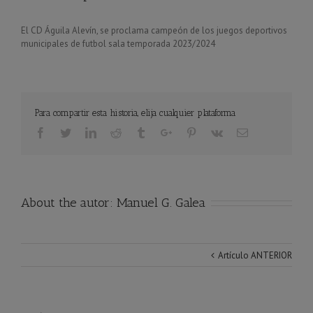
El CD Águila Alevín, se proclama campeón de los juegos deportivos
municipales de futbol sala temporada 2023/2024
Para compartir esta historia, elija cualquier plataforma
Facebook
Twitter
Linkedin
Reddit
Tumblr
Google+
Pinterest
Vk
Email
About the autor:
Manuel G. Galea
Artículo ANTERIOR