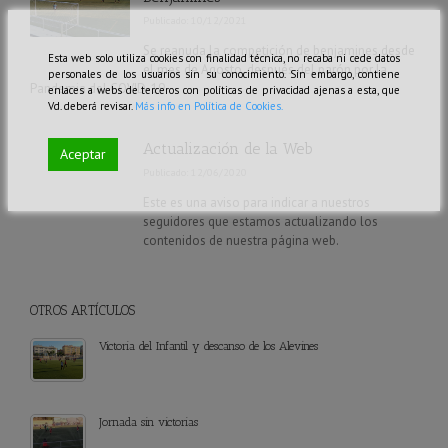
Publicado: 10/12/2021
Se reanuda la competición de benjamines desde
Esta web solo utiliza cookies con finalidad técnica, no recaba ni cede datos
el mes de Agosto, después del parón por la
personales de los usuarios sin su conocimiento. Sin embargo, contiene
Pandemia del COVID-19.
enlaces a webs de terceros con políticas de privacidad ajenas a esta, que
Vd. deberá revisar.
Más info en Política de Cookies.
Actualización de la Web
Aceptar
Publicado: 12/06/2020
Este es una aviso para indicar a nuestros
seguidores que estamos actualizando los
contenidos de nuestra página web.
OTROS ARTÍCULOS
Victoria del Infantil y descanso de los Alevines
Jornada sin victorias