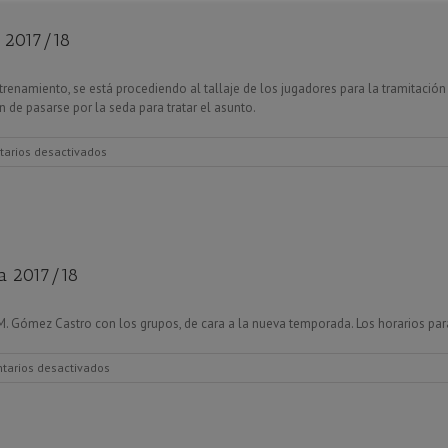
a 2017/18
renamiento, se está procediendo al tallaje de los jugadores para la tramitación 
de pasarse por la seda para tratar el asunto.
en
arios desactivados
Tallaje
de
equipaciones
para
la
Temporada
a 2017/18
2017/18
. Gómez Castro con los grupos, de cara a la nueva temporada. Los horarios par
en
tarios desactivados
Comienzan
los
entrenamientos
Temporada