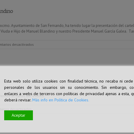
A
frente
andino
a
U.D.
Río
xcmo. Ayuntamiento de San Fernando, ha tenido lugar la presentación del cartel
San
a Viuda e Hijo de Manuel Blandino y nuestro Presidente Manuel García Galea. Tam
Pedro
en
tarios desactivados
Presentación
del
VII
Memorial
Manuel
Blandino
Esta web solo utiliza cookies con finalidad técnica, no recaba ni cede
personales de los usuarios sin su conocimiento. Sin embargo, co
enlaces a webs de terceros con políticas de privacidad ajenas a esta, q
remos el cartel del evento.
deberá revisar.
Más info en Política de Cookies.
en
arios desactivados
VII
Aceptar
Memorial
Manuel
Blandino