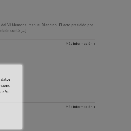
 del VII Memorial Manuel Blendino. El acto presidido por
bién contó [...]
Más información
 datos
ntiene
ue Vd.
Más información