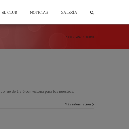
EL CLUB
NOTICIAS
GALERÍA
Inicio
/
2017
/
agosto
do fue de 1 a 6 con victoria para los nuestros.
Más información