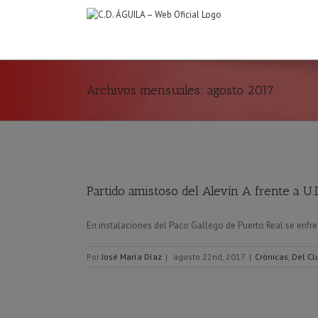
Archivos mensuales:
agosto 2017
Partido amistoso del Alevín A frente a U.
En instalaciones del Paco Gallego de Puerto Real se enfrent
Por
José María Díaz
|
agosto 22nd, 2017
|
Crónicas
,
Del Cl