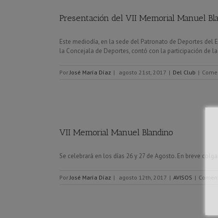
Presentación del VII Memorial Manuel Bl
Este mediodía, en la sede del Patronato de Deportes del E
la Concejala de Deportes, contó con la participación de l
Por
José María Díaz
|
agosto 21st, 2017
|
Del Club
|
Comen
VII Memorial Manuel Blandino
Se celebrará en los días 26 y 27 de Agosto. En breve colga
Por
José María Díaz
|
agosto 12th, 2017
|
AVISOS
|
Coment