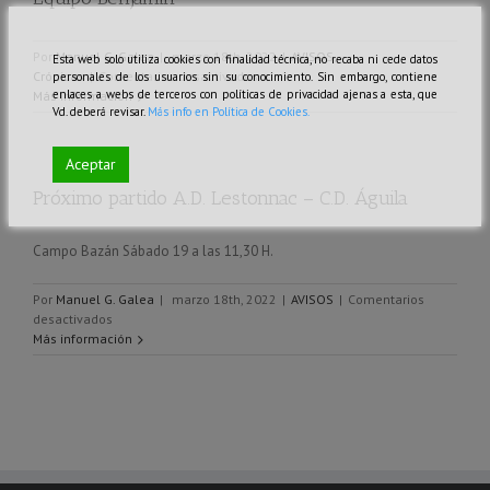
Por
Manuel G. Galea
|
marzo 18th, 2022
|
AVISOS
,
Esta web solo utiliza cookies con finalidad técnica, no recaba ni cede datos
en
Crónicas
|
Comentarios desactivados
personales de los usuarios sin su conocimiento. Sin embargo, contiene
enlaces a webs de terceros con políticas de privacidad ajenas a esta, que
Equipo
Más información
Vd. deberá revisar.
Más info en Política de Cookies.
Benjamín
Aceptar
Próximo partido A.D. Lestonnac – C.D. Águila
Campo Bazán Sábado 19 a las 11,30 H.
Por
Manuel G. Galea
|
marzo 18th, 2022
|
AVISOS
|
Comentarios
en
desactivados
Próximo
Más información
partido
A.D.
Lestonnac
–
C.D.
Águila