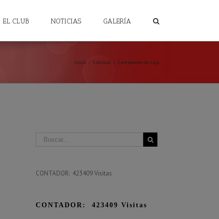
EL CLUB
NOTICIAS
GALERÍA
Inicio
/
Crónicas
/
Campeones de Liga
CONTADOR: 423409 Visitas
CONTADOR: 423409 Visitas