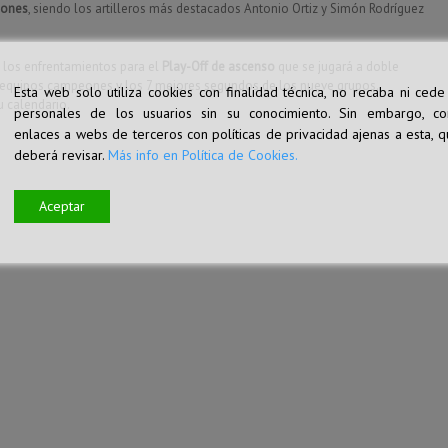
iones
, siendo los artilleros más destacados Antonio Ortiz y Simón Rodríguez
 los enfrentamientos para el
Play-Off de ascenso
que se jugará a doble
s 9 equipos campeones y los 7 mejores segundos de los nueve grupos.
Esta web solo utiliza cookies con finalidad técnica, no recaba ni cede
 calendario.
personales de los usuarios sin su conocimiento. Sin embargo, co
enlaces a webs de terceros con políticas de privacidad ajenas a esta, q
deberá revisar.
Más info en Política de Cookies.
Aceptar