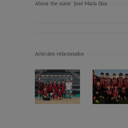
About the autor:
José María Díaz
Artículos relacionados
Reanu
Alevín Campeón
Equipo Benjamín
compet
Benj