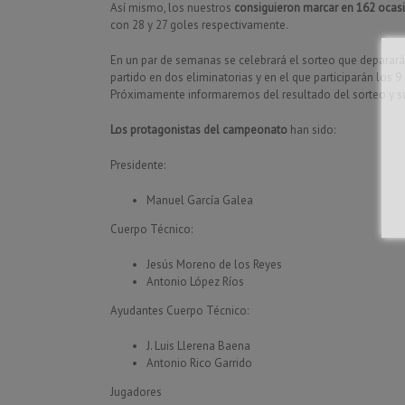
Así mismo, los nuestros
consiguieron marcar en 162 ocas
con 28 y 27 goles respectivamente.
En un par de semanas se celebrará el sorteo que deparará
partido en dos eliminatorias y en el que participarán lo
Próximamente informaremos del resultado del sorteo y su
Los protagonistas del campeonato
han sido:
Presidente:
Manuel García Galea
Cuerpo Técnico:
Jesús Moreno de los Reyes
Antonio López Ríos
Ayudantes Cuerpo Técnico:
J. Luis Llerena Baena
Antonio Rico Garrido
Jugadores