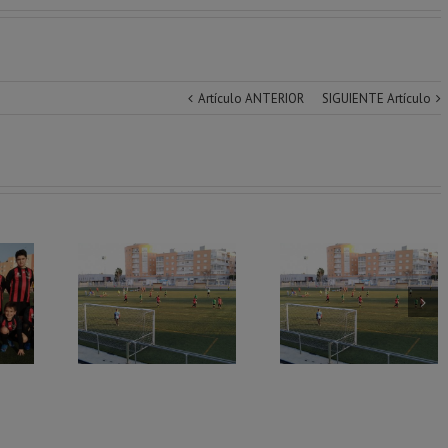
Artículo ANTERIOR
SIGUIENTE Artículo
dación
Victoria del Infanti
Doble victoria
ición de
descanso de los
amines
Alevines