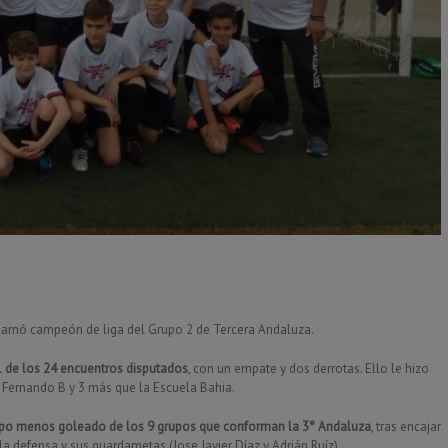
oclamó campeón de liga del Grupo 2 de Tercera Andaluza.
 de los 24 encuentros disputados
, con un empate y dos derrotas. Ello le hizo
 Fernando B y 3 más que la Escuela Bahia.
po menos goleado de los 9 grupos que conforman la 3° Andaluza
, tras encajar
la defensa y sus guardametas (Jose Javier Díaz y Adrián Ruíz)