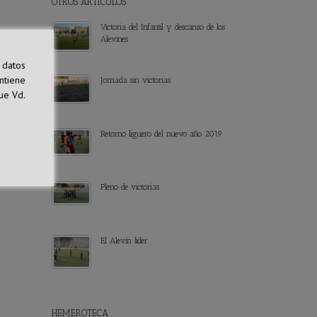
OTROS ARTÍCULOS
Victoria del Infantil y descanso de los
Alevines
 datos
ntiene
Jornada sin victorias
ue Vd.
Retorno liguero del nuevo año 2019
Pleno de victorias
El Alevín lider
HEMEROTECA