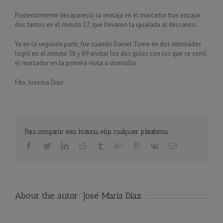
Posteriormente desapareció la ventaja en el marcador tras encajar
dos tantos en el minuto 17, que llevaron la igualada al descanso.
Ya en la segunda parte, fue cuando Daniel Tome en dos internadas
logró en el minuto 58 y 69 anotar los dos goles con los que se cerró
el marcador en la primera visita a domicilio.
Fdo. Josema Díaz
Para compartir esta historia, elija cualquier plataforma
Facebook
Twitter
Linkedin
Reddit
Tumblr
Google+
Pinterest
Vk
Email
About the autor:
José María Díaz