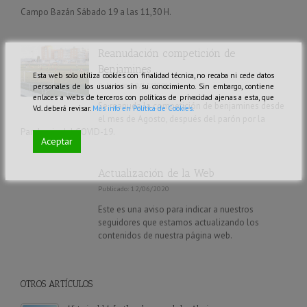
Campo Bazán Sábado 19 a las 11,30 H.
Reanudación competición de
Benjamines
Esta web solo utiliza cookies con finalidad técnica, no recaba ni cede datos
Publicado: 10/12/2021
personales de los usuarios sin su conocimiento. Sin embargo, contiene
enlaces a webs de terceros con políticas de privacidad ajenas a esta, que
Se reanuda la competición de benjamines desde
Vd. deberá revisar.
Más info en Política de Cookies.
el mes de Agosto, después del parón por la
Pandemia del COVID-19.
Aceptar
Actualización de la Web
Publicado: 12/06/2020
Este es una aviso para indicar a nuestros
seguidores que estamos actualizando los
contenidos de nuestra página web.
OTROS ARTÍCULOS