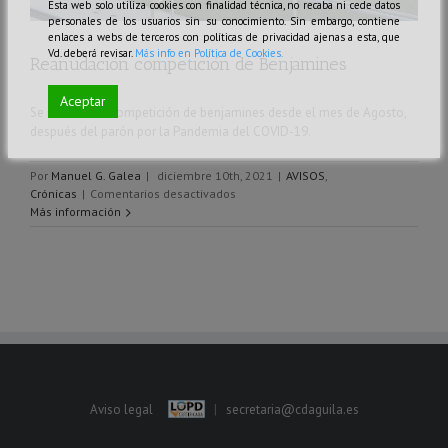
Esta web solo utiliza cookies con finalidad técnica, no recaba ni cede datos
personales de los usuarios sin su conocimiento. Sin embargo, contiene
enlaces a webs de terceros con políticas de privacidad ajenas a esta, que
Vd. deberá revisar.
Más info en Política de Cookies.
Reanudación competición de Benjamines
Aceptar
Se reanuda la competición de benjamines desde el mes de Agosto,
después del parón por la Pandemia del COVID-19.
Por
Manuel G. Galea
|
diciembre 10th, 2021
|
AVISOS
,
en
Crónicas
|
Comentarios desactivados
Reanudación
Más información
competición
de
Benjamines
Aviso legal
|
secretaria@cdaguila.es